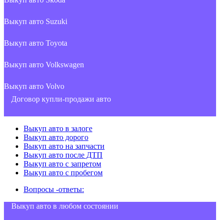
Выкуп авто Suzuki
Выкуп авто Toyota
Выкуп авто Volkswagen
Выкуп авто Volvo
Договор купли-продажи авто
Выкуп авто в залоге
Выкуп авто дорого
Выкуп авто на запчасти
Выкуп авто после ДТП
Выкуп авто с запретом
Выкуп авто с пробегом
Вопросы -ответы:
Выкуп авто в любом состоянии