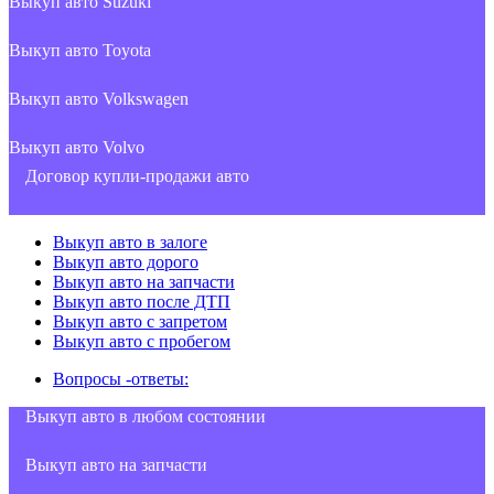
Выкуп авто Suzuki
Выкуп авто Toyota
Выкуп авто Volkswagen
Выкуп авто Volvo
Договор купли-продажи авто
Выкуп авто в залоге
Выкуп авто дорого
Выкуп авто на запчасти
Выкуп авто после ДТП
Выкуп авто с запретом
Выкуп авто с пробегом
Вопросы -ответы:
Выкуп авто в любом состоянии
Выкуп авто на запчасти