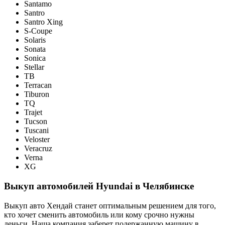
Santamo
Santro
Santro Xing
S-Coupe
Solaris
Sonata
Sonica
Stellar
TB
Terracan
Tiburon
TQ
Trajet
Tucson
Tuscani
Veloster
Veracruz
Verna
XG
Выкуп автомобилей Hyundai в Челябинске
Выкуп авто Хендай станет оптимальным решением для того,
кто хочет сменить автомобиль или кому срочно нужны
деньги. Наша компания заберет подержанную машину в