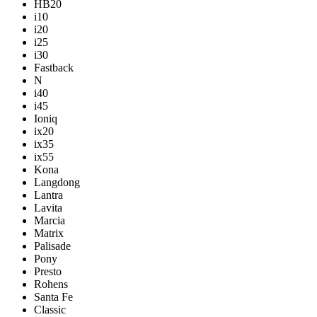
HB20
i10
i20
i25
i30
Fastback
N
i40
i45
Ioniq
ix20
ix35
ix55
Kona
Langdong
Lantra
Lavita
Marcia
Matrix
Palisade
Pony
Presto
Rohens
Santa Fe
Classic